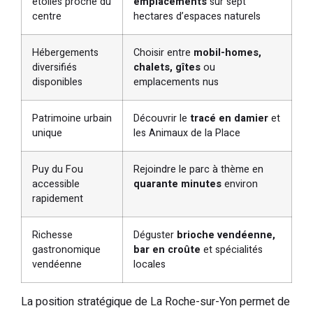
étoiles proche du
emplacements
sur sept
centre
hectares d’espaces naturels
Hébergements
Choisir entre
mobil-homes,
diversifiés
chalets, gîtes
ou
disponibles
emplacements nus
Patrimoine urbain
Découvrir le
tracé en damier
et
unique
les Animaux de la Place
Puy du Fou
Rejoindre le parc à thème en
accessible
quarante minutes
environ
rapidement
Richesse
Déguster
brioche vendéenne,
gastronomique
bar en croûte
et spécialités
vendéenne
locales
La position stratégique de La Roche-sur-Yon permet de