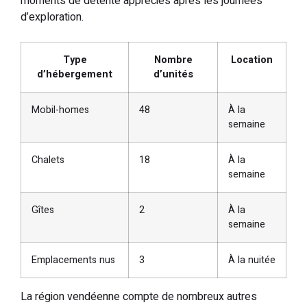
moments de détente appréciés après les journées
d’exploration.
Type
Nombre
Location
d’hébergement
d’unités
Mobil-homes
48
À la
semaine
Chalets
18
À la
semaine
Gîtes
2
À la
semaine
Emplacements nus
3
À la nuitée
La région vendéenne compte de nombreux autres